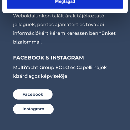
Megtagad
Cégünk fenntartja az árváltoztatás jogát.
Weboldalunkon talált árak tájékoztató
jellegűek, pontos ajánlatért és további
információkért kérem keressen bennünket
bizalommal.
FACEBOOK & INSTAGRAM
MultiYacht Group EOLO és Capelli hajók
kizárólagos képviselője
Facebook
Instagram