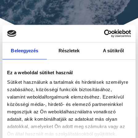
Beleegyezés
Részletek
A sütikről
Ez a weboldal sütiket használ
No Results Found
Sütiket használunk a tartalmak és hirdetések személyre
The page you requested could not
szabásához, közösségi funkciók biztosításához,
be found. Try refining your search,
valamint weboldalforgalmunk elemzéséhez. Ezenkívül
közösségi média-, hirdető- és elemező partnereinkkel
or use the navigation above to
megosztjuk az Ön weboldalhasználatra vonatkozó
locate the post.
adatait, akik kombinálhatják az adatokat más olyan
adatokkal, amelyeket Ön adott meg számukra vagy az
Online Szervíz Időpont
Ön által használt más szolgáltatásokból gyűjtöttek.