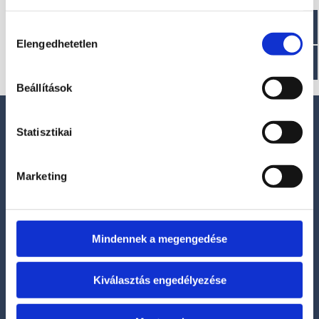
kérés
Hozzájárulás
Elengedhetetlen
kiválasztása
Szervízidőpont kérés
Beállítások
Statisztikai
Marketing
Kérjen visszahívást!
Mindennek a megengedése
KEDVES ÉRDEKLŐDŐ!
Kiválasztás engedélyezése
Az összes hajónál megjelölt listaár nettó
alapár, mely motort nem tartalmazza!